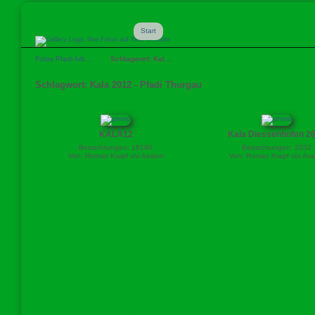
Start
Fotos Pfadi Arb…
Schlagwort: Kal…
Schlagwort: Kala 2012 - Pfadi Thurgau
KALA12
Kala Diessenhofen 2
Betrachtungen: 16190
Betrachtungen: 2252
Von: Roman Krapf v/o Avalon
Von: Roman Krapf v/o Ava