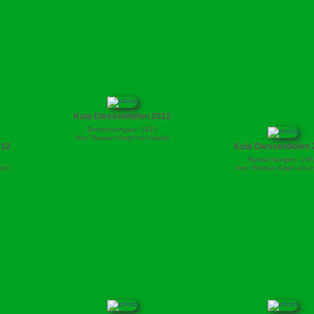
Kala Diessenhofen 2012
Betrachtungen: 1933
Von: Roman Krapf v/o Avalon
012
Kala Diessenhofen 
Betrachtungen: 196
lon
Von: Roman Krapf v/o A