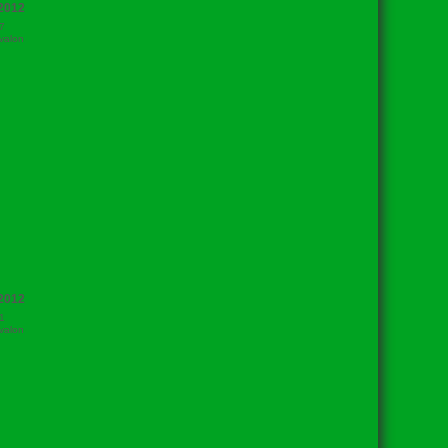
2012
7
valon
2012
1
valon