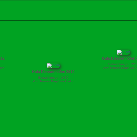
012
Kala Diessenhofen 
Betrachtungen: 223
lon
Von: Roman Krapf v/o A
Kala Diessenhofen 2012
Betrachtungen: 2430
Von: Roman Krapf v/o Avalon