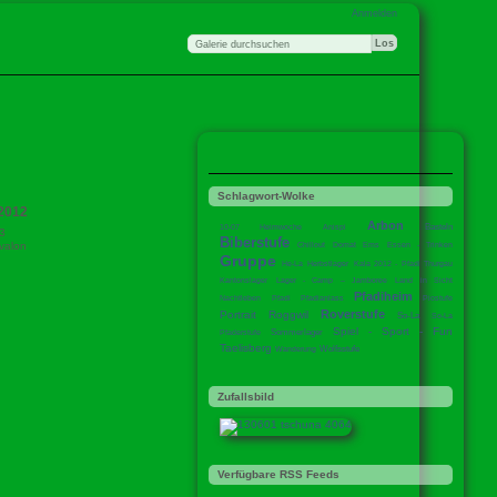
Anmelden
Schlagwort-Wolke
2012
Arbon
Basteln
10-07 Heimwoche
Anispi
3
Biberstufe
valon
Chillout
Domat Ems
Essen - Trinken
Gruppe
He-La
Herbstlager
Kala 2012 - Pfadi Thurgau
Kantonslager
Lager - Camp – Jamboree
Land in Sicht
Pfadiheim
Nachtleben
Pfadi
Pfadianlass
Piostufe
Roverstufe
Portrait
Roggwil
So-La
So-La
Spiel - Sport - Fun
Sommerlager
Pfaderstufe
Taelisberg
Wolfsstufe
Wanderung
Zufallsbild
Verfügbare RSS Feeds