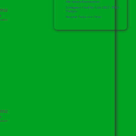
Alle neuen Kommentare
Schlagwort Feed für Kala 2012 - Pfadi
2012
Thurgau
6
Neueste Fotos und Filme
valon
2012
6
valon