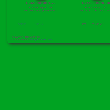
110521 tschuna 0179
110521 tschuna 018
Betrachtungen: 179
Betrachtungen: 215
Von: Roman Krapf v/o Avalon
Von: Roman Krapf v/o Ava
Anfang
Zurück
Fotos 1 - 24 von 254
© 2020 by Pfadi Arbor Felix
Unterstützt von
Gallery 3.0.4 (Ricochet)