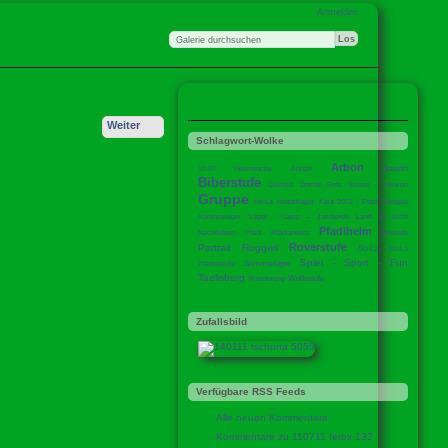
Anmelden
Weiter
Schlagwort-Wolke
Arbon
Basteln
10-07 Heimwoche
Anispi
Biberstufe
Chillout
Domat Ems
Essen - Trinken
Gruppe
He-La
Herbstlager
Kala 2012 - Pfadi Thurgau
Kantonslager
Lager - Camp – Jamboree
Land in Sicht
Pfadiheim
Nachtleben
Pfadi
Pfadianlass
Piostufe
Roverstufe
Portrait
Roggwil
So-La
So-La
Spiel - Sport - Fun
Sommerlager
Pfaderstufe
Taelisberg
Wolfsstufe
Wanderung
Zufallsbild
Verfügbare RSS Feeds
Alle neuen Kommentare
Kommentare zu 110711 ferox 132