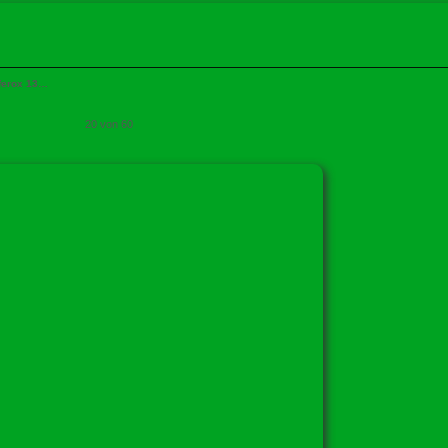
ferox 13…
20 von 60