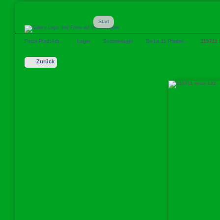
Start
Fotos Pfadi Arb…
Lager
Sommerlager
So-La 11 Pfader…
110711 
Zurück