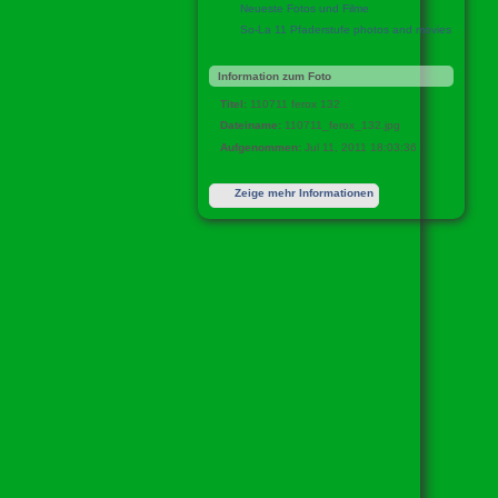
Neueste Fotos und Filme
So-La 11 Pfaderstufe photos and movies
Information zum Foto
Titel:
110711 ferox 132
Dateiname:
110711_ferox_132.jpg
Aufgenommen:
Jul 11, 2011 18:03:36
Zeige mehr Informationen