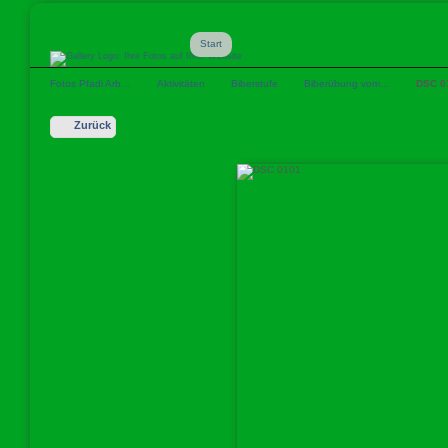
Start
Fotos Pfadi Arb…
Aktivitäten
Biberstufe
Biberübung vom…
DSC 0
Zurück