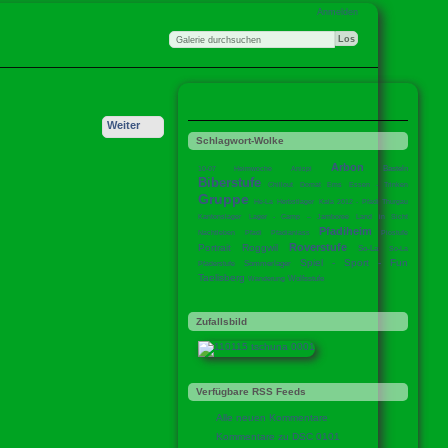
Anmelden
Weiter
Schlagwort-Wolke
Arbon
Basteln
10-07 Heimwoche
Anispi
Biberstufe
Chillout
Domat Ems
Essen - Trinken
Gruppe
He-La
Herbstlager
Kala 2012 - Pfadi Thurgau
Kantonslager
Lager - Camp – Jamboree
Land in Sicht
Pfadiheim
Nachtleben
Pfadi
Pfadianlass
Piostufe
Roverstufe
Portrait
Roggwil
So-La
So-La
Spiel - Sport - Fun
Sommerlager
Pfaderstufe
Taelisberg
Wolfsstufe
Wanderung
Zufallsbild
Verfügbare RSS Feeds
Alle neuen Kommentare
Kommentare zu DSC 0101