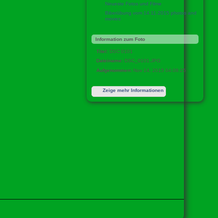
Neueste Fotos und Filme
Biberübung vom 14.11.2015 photos and
movies
Information zum Foto
Titel:
DSC 0101
Dateiname:
DSC_0101.JPG
Aufgenommen:
Nov 14, 2015 04:08:25
Zeige mehr Informationen