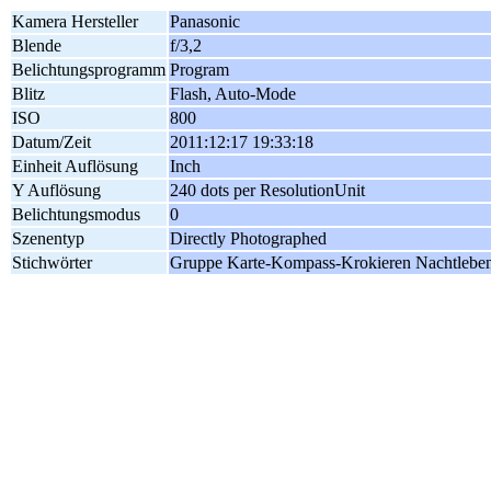
Kamera Hersteller
Panasonic
Blende
f/3,2
Belichtungsprogramm
Program
Blitz
Flash, Auto-Mode
ISO
800
Datum/Zeit
2011:12:17 19:33:18
Einheit Auflösung
Inch
Y Auflösung
240 dots per ResolutionUnit
Belichtungsmodus
0
Szenentyp
Directly Photographed
Stichwörter
Gruppe Karte-Kompass-Krokieren Nachtleben 